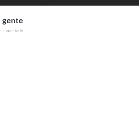
a gente
n comentario