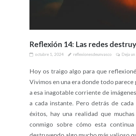
Reflexión 14: Las redes destru
octubre 1, 2024
reflexionesdeunvasco
Deja un
Hoy os traigo algo para que reflexioné
Vivimos en una era donde todo parece gir
a esa inagotable corriente de imágenes
a cada instante. Pero detrás de cada 
éxitos, hay una realidad que muchas
conmigo sobre cómo esta continua 
destruyendo algo mucho más valioso qu