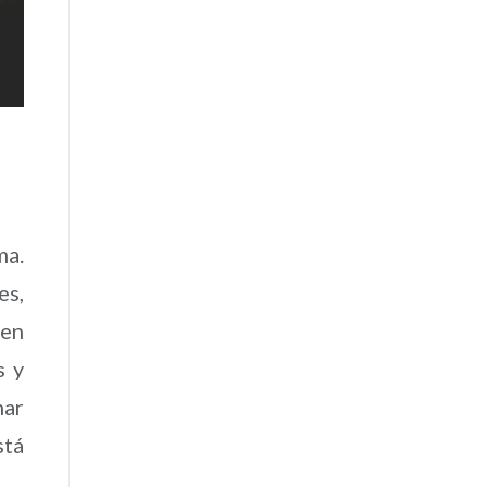
ma.
es,
cen
s y
nar
stá