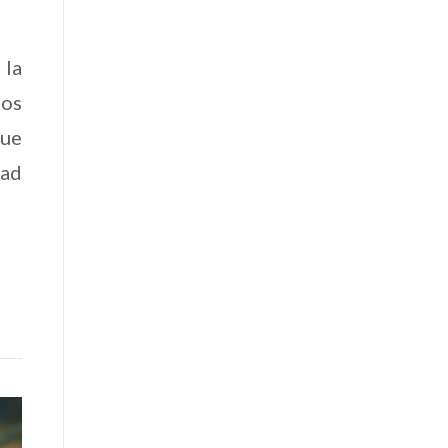
 la
mos
que
dad