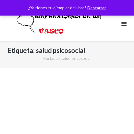
Saltar
¿Ya tienes tu ejemplar del libro?
Descartar
al
contenido
Etiqueta:
salud psicosocial
Portada
»
salud psicosocial