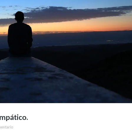
empático.
mentario