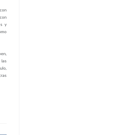
 con
 con
as y
cómo
ben,
 las
ulo,
tras