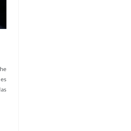
 he
les
las