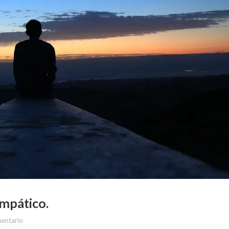
empático.
mentario