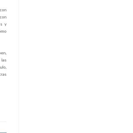
 con
 con
as y
cómo
ben,
 las
ulo,
tras