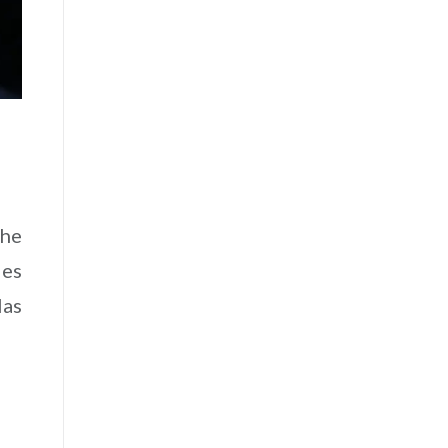
 he
les
las