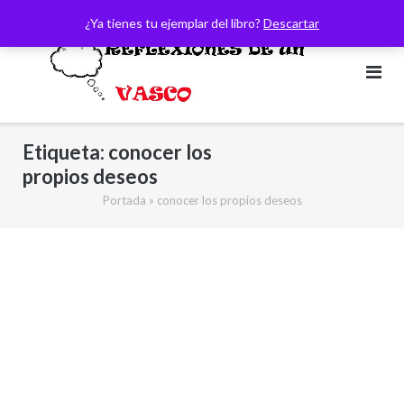
Saltar
¿Ya tienes tu ejemplar del libro?
Descartar
al
contenido
Etiqueta:
conocer los
propios deseos
Portada
»
conocer los propios deseos