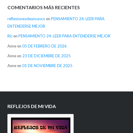
COMENTARIOS MÁS RECIENTES
reflexionesdeunvasco
en
PENSAMIENTO 24: LEER PARA
ENTENDERSE MEJOR
Ric
en
PENSAMIENTO 24: LEER PARA ENTENDERSE MEJOR
Anne
en
05 DE FEBRERO DE 2026
Anne
en
23 DE DICIEMBRE DE 2025
Anne
en
01 DE NOVIEMBRE DE 2025
REFLEJOS DE MI VIDA