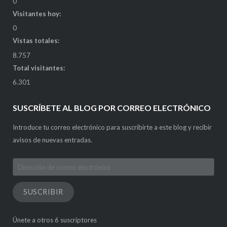
0
Visitantes hoy:
0
Vistas totales:
8.757
Total visitantes:
6.301
SUSCRÍBETE AL BLOG POR CORREO ELECTRÓNICO
Introduce tu correo electrónico para suscribirte a este blog y recibir
avisos de nuevas entradas.
Dirección
de
correo
SUSCRIBIR
electrónico
Únete a otros 6 suscriptores