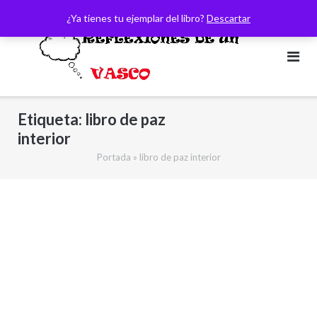
Saltar
¿Ya tienes tu ejemplar del libro?
Descartar
al
contenido
Etiqueta:
libro de paz
interior
Portada
»
libro de paz interior