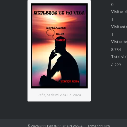
0
Visitas 
1
Visitant
1
Vistas t
8.754
Total vis
6.299
Reflejos de mi vida. Ed. 2024
© 2026
REFLEXIONES DE UN VASCO
Tema por
Puro