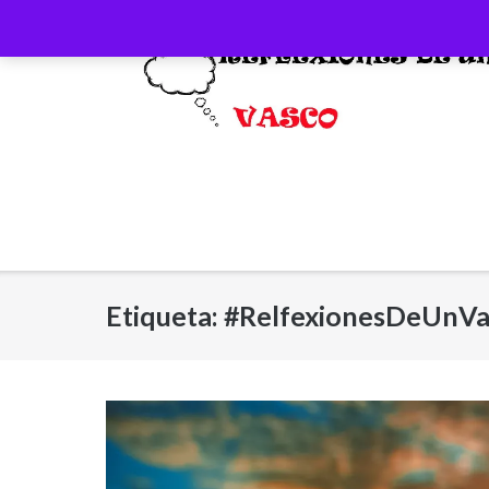
Saltar
al
contenido
Etiqueta:
#RelfexionesDeUnVa