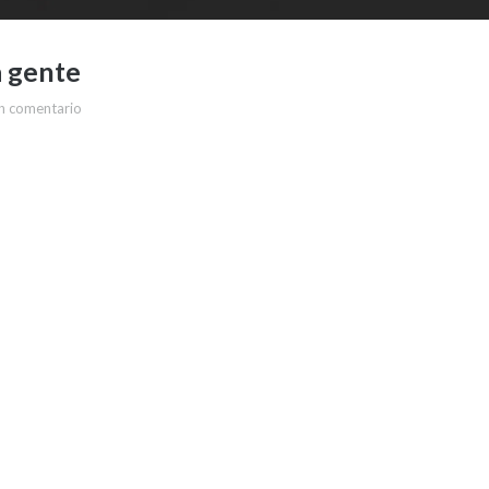
a gente
n comentario