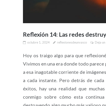
Reflexión 14: Las redes destru
octubre 1, 2024
reflexionesdeunvasco
Deja un
Hoy os traigo algo para que reflexioné
Vivimos en una era donde todo parece gir
a esa inagotable corriente de imágenes
a cada instante. Pero detrás de cada 
éxitos, hay una realidad que muchas
conmigo sobre cómo esta continua 
destruyendo algo mucho más valioso qu