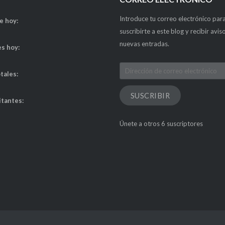
Introduce tu correo electrónico par
de hoy:
suscribirte a este blog y recibir avis
nuevas entradas.
es hoy:
Dirección
otales:
de
correo
SUSCRIBIR
itantes:
electrónico
Únete a otros 6 suscriptores