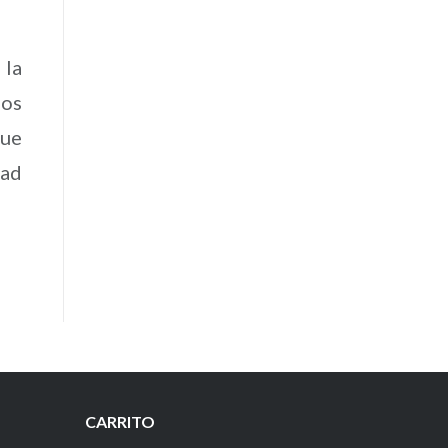
 la
mos
que
dad
CARRITO