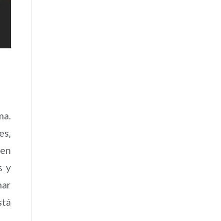
ma.
es,
cen
s y
nar
stá