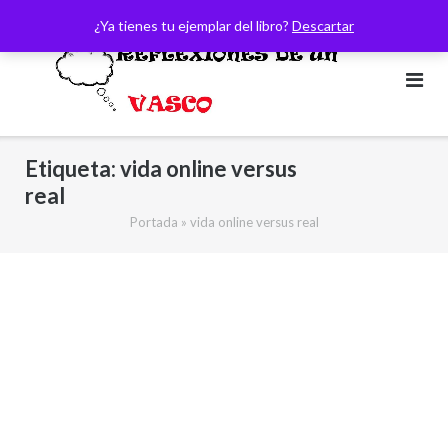
Saltar
¿Ya tienes tu ejemplar del libro?
Descartar
al
contenido
Etiqueta:
vida online versus
real
Portada
»
vida online versus real