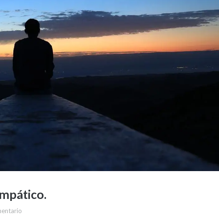
empático.
mentario