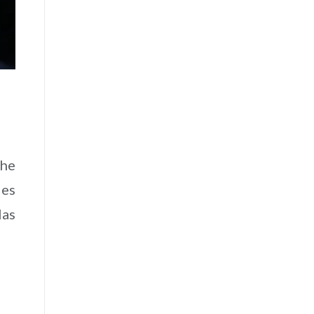
 he
les
las