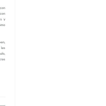
 con
 con
as y
cómo
ben,
 las
ulo,
tras