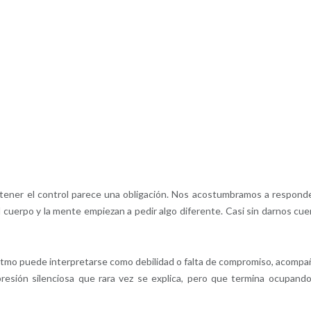
ener el control parece una obligación. Nos acostumbramos a responde
l cuerpo y la mente empiezan a pedir algo diferente. Casi sin darnos cue
l ritmo puede interpretarse como debilidad o falta de compromiso, acompa
esión silenciosa que rara vez se explica, pero que termina ocupand