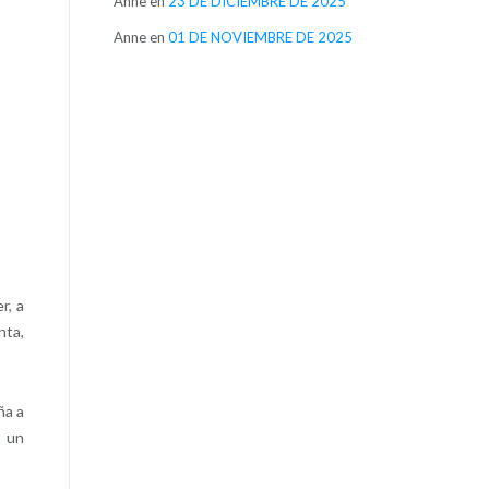
Anne
en
23 DE DICIEMBRE DE 2025
Anne
en
01 DE NOVIEMBRE DE 2025
r, a
nta,
ña a
o un