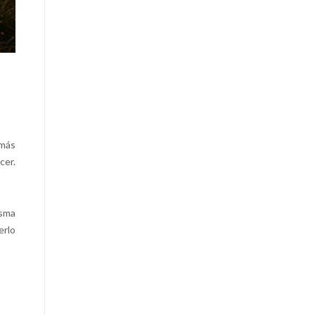
 más
cer.
isma
erlo