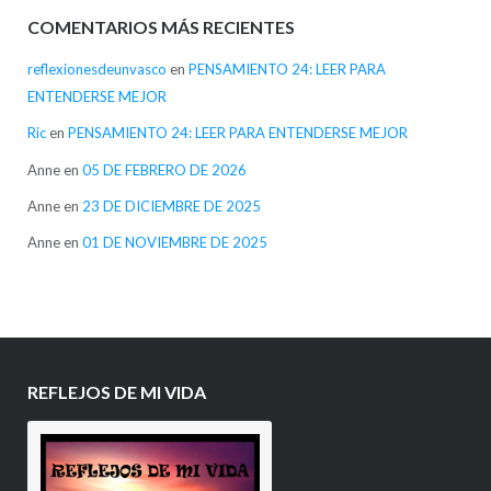
COMENTARIOS MÁS RECIENTES
reflexionesdeunvasco
en
PENSAMIENTO 24: LEER PARA
ENTENDERSE MEJOR
Ric
en
PENSAMIENTO 24: LEER PARA ENTENDERSE MEJOR
Anne
en
05 DE FEBRERO DE 2026
Anne
en
23 DE DICIEMBRE DE 2025
Anne
en
01 DE NOVIEMBRE DE 2025
REFLEJOS DE MI VIDA