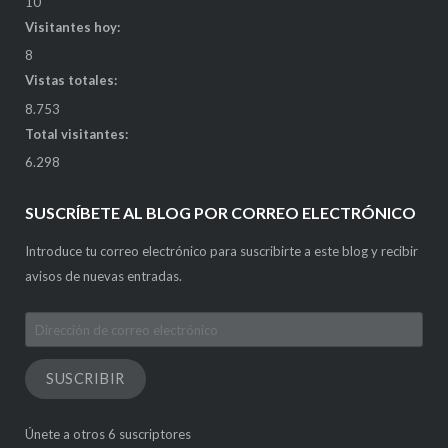
10
Visitantes hoy:
8
Vistas totales:
8.753
Total visitantes:
6.298
SUSCRÍBETE AL BLOG POR CORREO ELECTRÓNICO
Introduce tu correo electrónico para suscribirte a este blog y recibir
avisos de nuevas entradas.
Dirección
de
correo
SUSCRIBIR
electrónico
Únete a otros 6 suscriptores