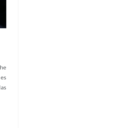
 he
les
las