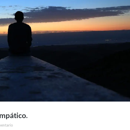
empático.
mentario