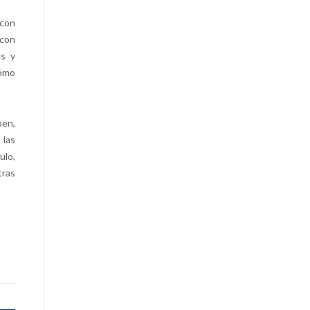
 con
 con
as y
cómo
ben,
 las
ulo,
tras