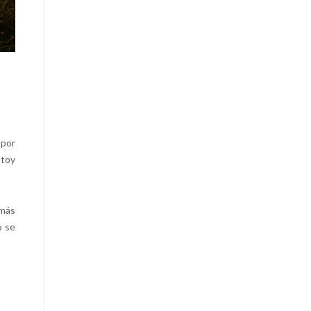
 por
stoy
 más
o se