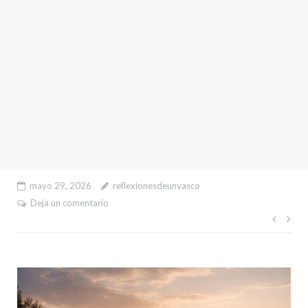
mayo 29, 2026
reflexionesdeunvasco
Deja un comentario
Nave
de
entr