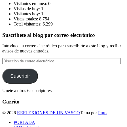
Visitantes en línea:
0
Visitas de hoy:
1
Visitantes hoy:
1
Vistas totales:
8.754
Total visitantes:
6.299
Suscríbete al blog por correo electrónico
Introduce tu correo electrónico para suscribirte a este blog y recibir
avisos de nuevas entradas.
Dirección
de
correo
electrónico
Suscribir
Únete a otros 6 suscriptores
Carrito
© 2026
REFLEXIONES DE UN VASCO
Tema por
Puro
PORTADA