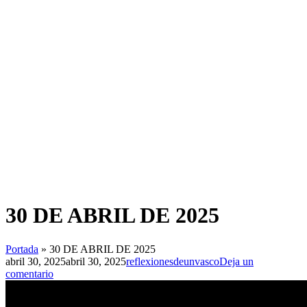
30 DE ABRIL DE 2025
Portada
»
30 DE ABRIL DE 2025
abril 30, 2025
abril 30, 2025
reflexionesdeunvasco
Deja un
comentario
Navegación
de