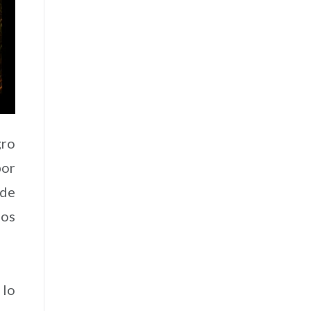
gro
por
 de
dos
 lo