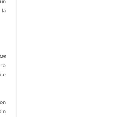
 un
 la
sas
ero
ble
con
sin