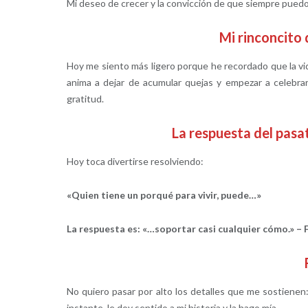
Mi deseo de crecer y la convicción de que siempre pued
Mi rinconcit
Hoy me siento más ligero porque he recordado que la vi
anima a dejar de acumular quejas y empezar a celebra
gratitud.
La respuesta del pa
Hoy toca divertirse resolviendo:
«Quien tiene un porqué para vivir, puede…»
La respuesta es: «…soportar casi cualquier cómo.» – 
No quiero pasar por alto los detalles que me sostienen
instante, le doy sentido a mi historia y la hago mía.