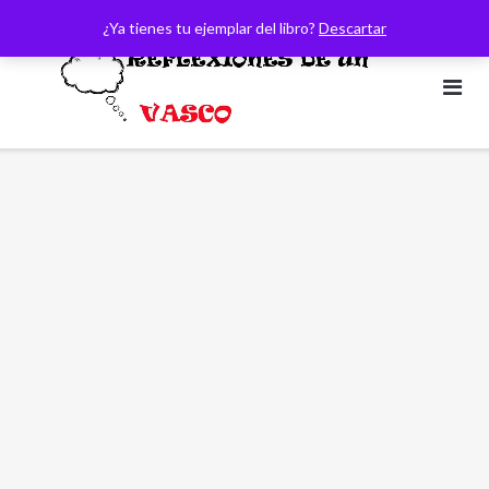
Saltar
¿Ya tienes tu ejemplar del libro?
Descartar
al
contenido