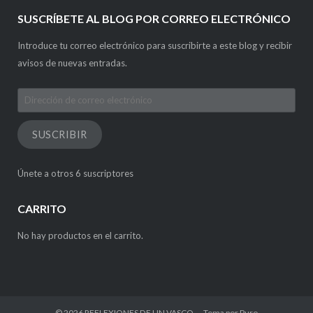
SUSCRÍBETE AL BLOG POR CORREO ELECTRÓNICO
Introduce tu correo electrónico para suscribirte a este blog y recibir
avisos de nuevas entradas.
Dirección
de
correo
SUSCRIBIR
electrónico
Únete a otros 6 suscriptores
CARRITO
No hay productos en el carrito.
© 2026
REFLEXIONES DE UN VASCO
Tema por
Puro