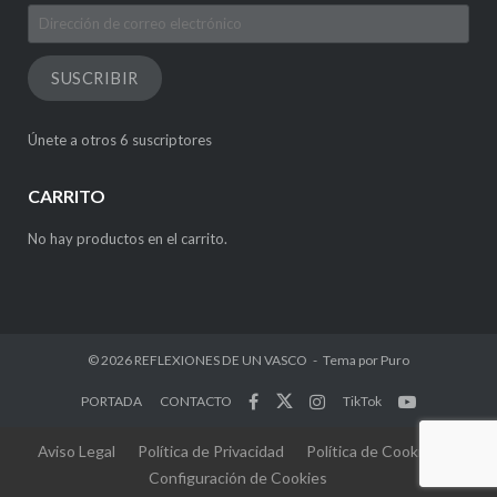
Dirección
de
correo
SUSCRIBIR
electrónico
Únete a otros 6 suscriptores
CARRITO
No hay productos en el carrito.
© 2026
REFLEXIONES DE UN VASCO
Tema por
Puro
PORTADA
CONTACTO
TikTok
Aviso Legal
Política de Privacidad
Política de Cookies
Configuración de Cookies