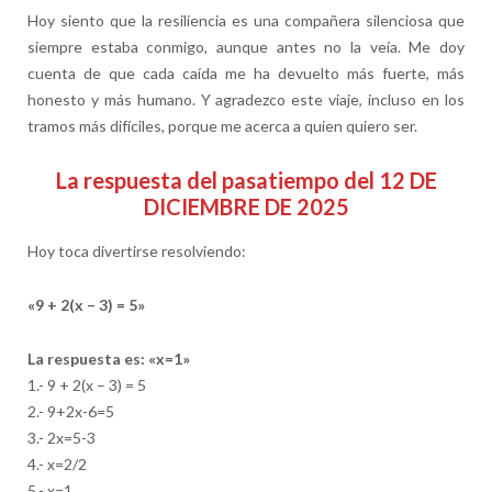
Hoy siento que la resiliencia es una compañera silenciosa que
siempre estaba conmigo, aunque antes no la veía. Me doy
cuenta de que cada caída me ha devuelto más fuerte, más
honesto y más humano. Y agradezco este viaje, incluso en los
tramos más difíciles, porque me acerca a quien quiero ser.
La respuesta del pasatiempo del 12 DE
DICIEMBRE DE 2025
Hoy toca divertirse resolviendo:
«9 + 2(x – 3) = 5»
La respuesta es:
«x=1»
1.- 9 + 2(x – 3) = 5
2.- 9+2x-6=5
3.- 2x=5-3
4.- x=2/2
5.- x=1