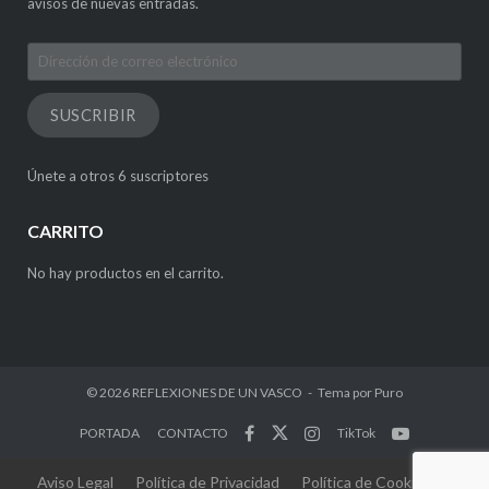
avisos de nuevas entradas.
Dirección
de
correo
SUSCRIBIR
electrónico
Únete a otros 6 suscriptores
CARRITO
No hay productos en el carrito.
© 2026
REFLEXIONES DE UN VASCO
Tema por
Puro
PORTADA
CONTACTO
TikTok
Aviso Legal
Política de Privacidad
Política de Cookies