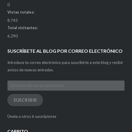
0
Vistas totales:
8.743
Total visitantes:
6.290
SUSCRÍBETE AL BLOG POR CORREO ELECTRÓNICO
Introduce tu correo electrónico para suscribirte a este blog y recibir
avisos de nuevas entradas.
Dirección
de
correo
SUSCRIBIR
electrónico
Únete a otros 6 suscriptores
CARRITO