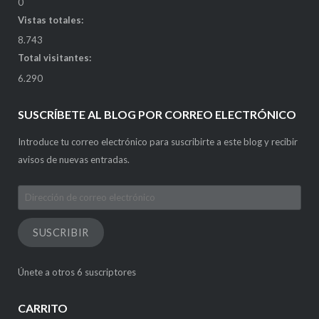
0
Vistas totales:
8.743
Total visitantes:
6.290
SUSCRÍBETE AL BLOG POR CORREO ELECTRÓNICO
Introduce tu correo electrónico para suscribirte a este blog y recibir
avisos de nuevas entradas.
Dirección
de
correo
SUSCRIBIR
electrónico
Únete a otros 6 suscriptores
CARRITO