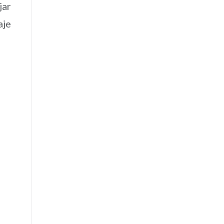
jar
aje