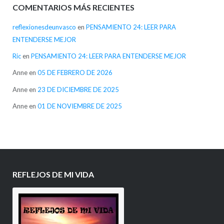
COMENTARIOS MÁS RECIENTES
reflexionesdeunvasco
en
PENSAMIENTO 24: LEER PARA
ENTENDERSE MEJOR
Ric
en
PENSAMIENTO 24: LEER PARA ENTENDERSE MEJOR
Anne
en
05 DE FEBRERO DE 2026
Anne
en
23 DE DICIEMBRE DE 2025
Anne
en
01 DE NOVIEMBRE DE 2025
REFLEJOS DE MI VIDA