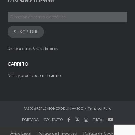
avisos de nuevas entradas.
Dirección
de
correo
SUSCRIBIR
electrónico
Únete a otros 6 suscriptores
CARRITO
No hay productos en el carrito.
© 2026
REFLEXIONES DE UN VASCO
Tema por
Puro
PORTADA
CONTACTO
TikTok
Aviso Legal
Política de Privacidad
Política de Cookies