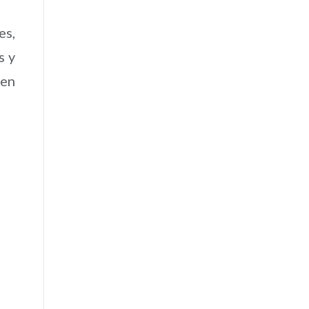
es,
s y
 en