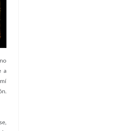
 no
e a
 mí
ón.
se,