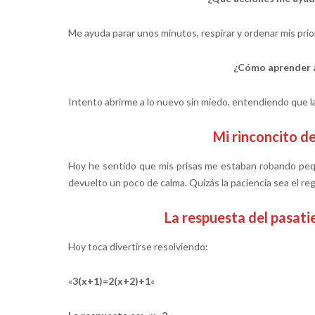
Me ayuda parar unos minutos, respirar y ordenar mis prio
¿Cómo aprender a 
Intento abrirme a lo nuevo sin miedo, entendiendo que la
Mi rinconcito 
Hoy he sentido que mis prisas me estaban robando pe
devuelto un poco de calma. Quizás la paciencia sea el r
La respuesta del pasa
Hoy toca divertirse resolviendo:
«
3(x+1)=2(x+2)+1
«