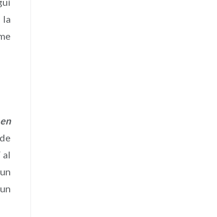
guí
 la
 me
 en
 de
 al
 un
 un