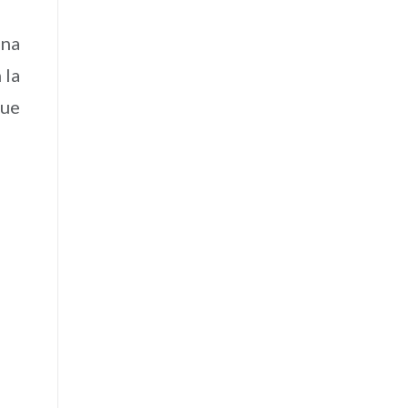
una
 la
que