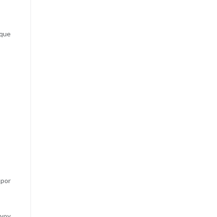
 que
 por
 voy