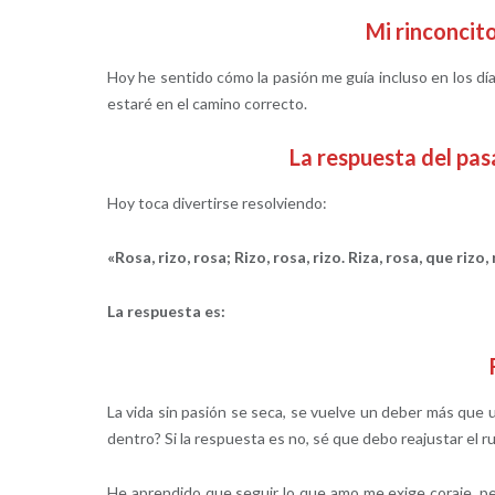
Mi rinconcit
Hoy he sentido cómo la pasión me guía incluso en los días
estaré en el camino correcto.
La respuesta del pa
Hoy toca divertirse resolviendo:
«Rosa, rizo, rosa; Rizo, rosa, rizo. Riza, rosa, que rizo, 
La respuesta es:
La vida sin pasión se seca, se vuelve un deber más qu
dentro? Si la respuesta es no, sé que debo reajustar el
He aprendido que seguir lo que amo me exige coraje, per