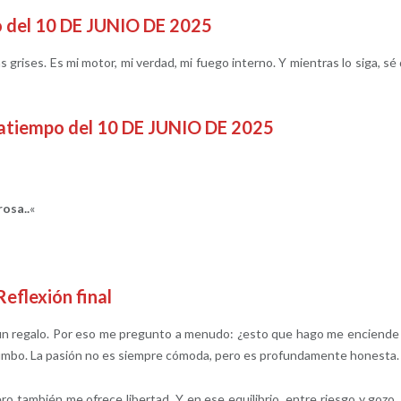
o del 10 DE JUNIO DE 2025
 grises. Es mi motor, mi verdad, mi fuego interno. Y mientras lo siga, sé
satiempo del 10 DE JUNIO DE 2025
rosa..
«
Reflexión final
e un regalo. Por eso me pregunto a menudo: ¿esto que hago me enciende
 rumbo. La pasión no es siempre cómoda, pero es profundamente honesta.
o también me ofrece libertad. Y en ese equilibrio, entre riesgo y gozo,