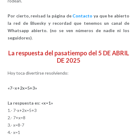
rodean.
Por cierto, revisad la página de
Contacto
ya que he abierto
la red de Bluesky y recordad que tenemos un canal de
Whatsapp abierto. (no se ven números de nadie ni los
seguidores)
.
La respuesta del pasatiempo del 5 DE ABRIL
DE 2025
Hoy toca divertirse resolviendo:
«7−x+2x=5+3»
La respuesta es: «x=1»
1.- 7-x+2x=5+3
2.- 7+x=8
3.- x=8-7
4.- x=1