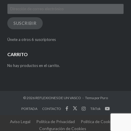
Dirección
de
correo
SUSCRIBIR
electrónico
Únete a otros 6 suscriptores
CARRITO
No hay productos en el carrito.
© 2026
REFLEXIONES DE UN VASCO
Tema por
Puro
PORTADA
CONTACTO
TikTok
Aviso Legal
Política de Privacidad
Política de Cookies
Configuración de Cookies