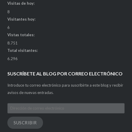
Visitas de hoy:
8
Visitantes hoy:
6
Vistas totales:
8.751
Total visitantes:
6.296
SUSCRÍBETE AL BLOG POR CORREO ELECTRÓNICO
Introduce tu correo electrónico para suscribirte a este blog y recibir
avisos de nuevas entradas.
Dirección
de
correo
SUSCRIBIR
electrónico