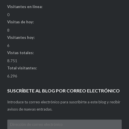
Visitantes en línea:
0
Visitas de hoy:
8
Visitantes hoy:
6
Vistas totales:
8.751
Total visitantes:
6.296
SUSCRÍBETE AL BLOG POR CORREO ELECTRÓNICO
Introduce tu correo electrónico para suscribirte a este blog y recibir
avisos de nuevas entradas.
Dirección