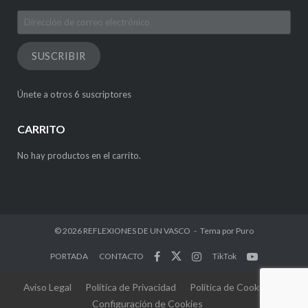
Dirección
de
correo
SUSCRIBIR
electrónico
Únete a otros 6 suscriptores
CARRITO
No hay productos en el carrito.
© 2026
REFLEXIONES DE UN VASCO
Tema por
Puro
PORTADA
CONTACTO
TikTok
Aviso Legal
Política de Privacidad
Política de Cookies
Configuración de Cookies