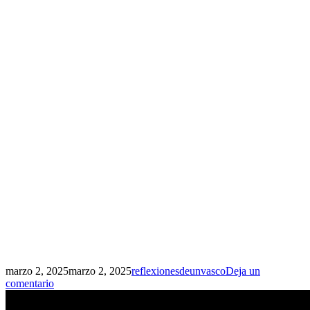
marzo 2, 2025
marzo 2, 2025
reflexionesdeunvasco
Deja un
comentario
Navegación