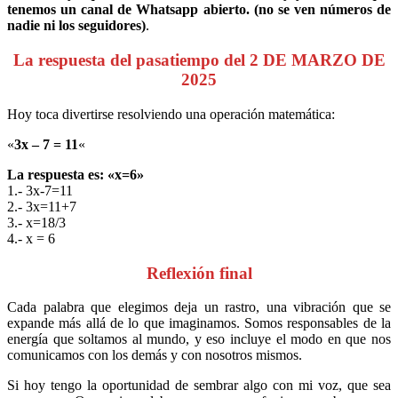
tenemos un canal de Whatsapp abierto. (no se ven números de
nadie ni los seguidores)
.
La respuesta del pasatiempo del 2 DE MARZO DE
2025
Hoy toca divertirse resolviendo una operación matemática:
«
3x – 7 = 11
«
La respuesta es: «x=6»
1.- 3x-7=11
2.- 3x=11+7
3.- x=18/3
4.- x = 6
Reflexión final
Cada palabra que elegimos deja un rastro, una vibración que se
expande más allá de lo que imaginamos. Somos responsables de la
energía que soltamos al mundo, y eso incluye el modo en que nos
comunicamos con los demás y con nosotros mismos.
Si hoy tengo la oportunidad de sembrar algo con mi voz, que sea