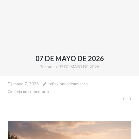
07 DE MAYO DE 2026
Portada
»
07 DE MAYO DE 2026
mayo 7, 2026
reflexionesdeunvasco
Deja un comentario
Nave
de
entr