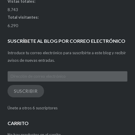
Vistas totales:
8.743
Total visitantes:
6.290
SUSCRÍBETE AL BLOG POR CORREO ELECTRÓNICO
Introduce tu correo electrónico para suscribirte a este blog y recibir
avisos de nuevas entradas.
Dirección
de
correo
SUSCRIBIR
electrónico
Únete a otros 6 suscriptores
CARRITO
No hay productos en el carrito.