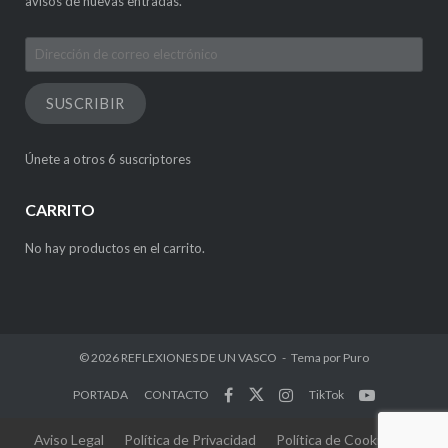
avisos de nuevas entradas.
Dirección
de
correo
SUSCRIBIR
electrónico
Únete a otros 6 suscriptores
CARRITO
No hay productos en el carrito.
© 2026
REFLEXIONES DE UN VASCO
Tema por
Puro
PORTADA
CONTACTO
TikTok
Aviso Legal
Política de Privacidad
Política de Cookies