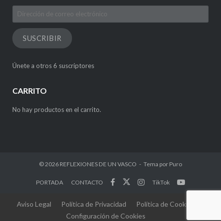
Dirección
de
correo
SUSCRIBIR
electrónico
Únete a otros 6 suscriptores
CARRITO
No hay productos en el carrito.
© 2026
REFLEXIONES DE UN VASCO
Tema por
Puro
PORTADA
CONTACTO
TikTok
Aviso Legal
Política de Privacidad
Política de Cookies
Configuración de Cookies