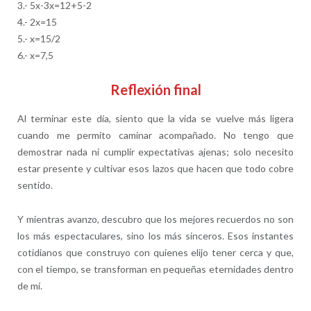
3.- 5x-3x=12+5-2
4.- 2x=15
5.- x=15/2
6.- x=7,5
Reflexión final
Al terminar este día, siento que la vida se vuelve más ligera
cuando me permito caminar acompañado. No tengo que
demostrar nada ni cumplir expectativas ajenas; solo necesito
estar presente y cultivar esos lazos que hacen que todo cobre
sentido.
Y mientras avanzo, descubro que los mejores recuerdos no son
los más espectaculares, sino los más sinceros. Esos instantes
cotidianos que construyo con quienes elijo tener cerca y que,
con el tiempo, se transforman en pequeñas eternidades dentro
de mí.