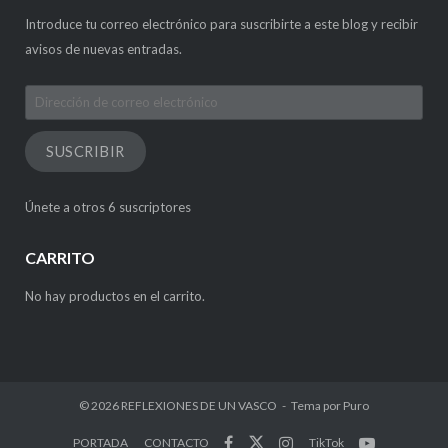
Introduce tu correo electrónico para suscribirte a este blog y recibir
avisos de nuevas entradas.
Dirección
de
correo
SUSCRIBIR
electrónico
Únete a otros 6 suscriptores
CARRITO
No hay productos en el carrito.
© 2026
REFLEXIONES DE UN VASCO
Tema por
Puro
PORTADA
CONTACTO
TikTok