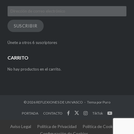
Dirección
de
correo
SUSCRIBIR
electrónico
Únete a otros 6 suscriptores
CARRITO
No hay productos en el carrito.
© 2026
REFLEXIONES DE UN VASCO
Tema por
Puro
PORTADA
CONTACTO
TikTok
Aviso Legal
Política de Privacidad
Política de Cookies
Configuración de Cookies