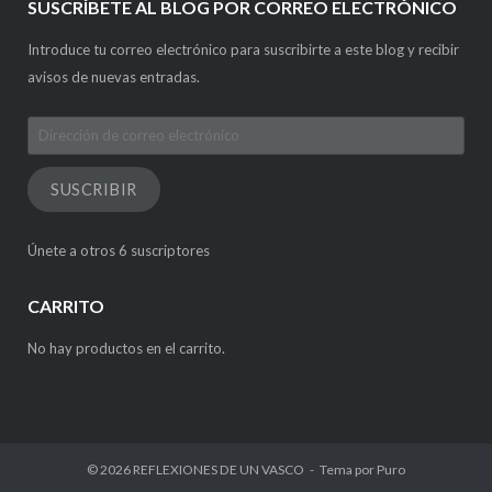
SUSCRÍBETE AL BLOG POR CORREO ELECTRÓNICO
Introduce tu correo electrónico para suscribirte a este blog y recibir
avisos de nuevas entradas.
Dirección
de
correo
SUSCRIBIR
electrónico
Únete a otros 6 suscriptores
CARRITO
No hay productos en el carrito.
© 2026
REFLEXIONES DE UN VASCO
Tema por
Puro