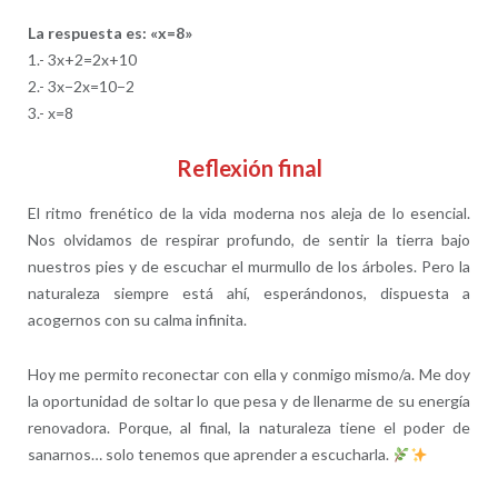
La respuesta es: «x=8»
1.- 3x+2=2x+10
2.- 3x−2x=10−2
3.- x=8
Reflexión final
El ritmo frenético de la vida moderna nos aleja de lo esencial.
Nos olvidamos de respirar profundo, de sentir la tierra bajo
nuestros pies y de escuchar el murmullo de los árboles. Pero la
naturaleza siempre está ahí, esperándonos, dispuesta a
acogernos con su calma infinita.
Hoy me permito reconectar con ella y conmigo mismo/a. Me doy
la oportunidad de soltar lo que pesa y de llenarme de su energía
renovadora. Porque, al final, la naturaleza tiene el poder de
sanarnos… solo tenemos que aprender a escucharla.