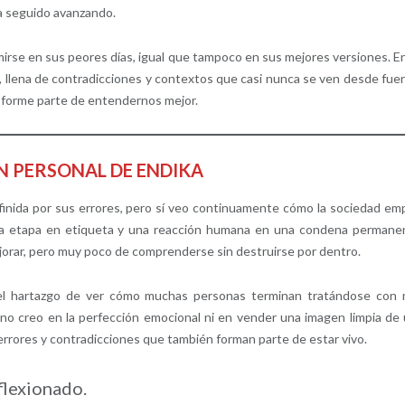
ha seguido avanzando.
rse en sus peores días, igual que tampoco en sus mejores versiones. E
 llena de contradicciones y contextos que casi nunca se ven desde fuer
n forme parte de entendernos mejor.
N PERSONAL DE ENDIKA
inida por sus errores, pero sí veo continuamente cómo la sociedad em
 mala etapa en etiqueta y una reacción humana en una condena permane
orar, pero muy poco de comprenderse sin destruirse por dentro.
el hartazgo de ver cómo muchas personas terminan tratándose con
 no creo en la perfección emocional ni en vender una imagen limpia de
rrores y contradicciones que también forman parte de estar vivo.
flexionado.