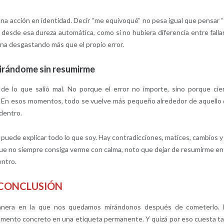
na acción en identidad. Decir “me equivoqué” no pesa igual que pensar 
esde esa dureza automática, como si no hubiera diferencia entre falla
ina desgastando más que el propio error.
irándome sin resumirme
 de lo que salió mal. No porque el error no importe, sino porque cie
o. En esos momentos, todo se vuelve más pequeño alrededor de aquello
 dentro.
o puede explicar todo lo que soy. Hay contradicciones, matices, cambios y
ue no siempre consiga verme con calma, noto que dejar de resumirme en
entro.
CONCLUSIÓN
manera en la que nos quedamos mirándonos después de cometerlo.
omento concreto en una etiqueta permanente. Y quizá por eso cuesta t