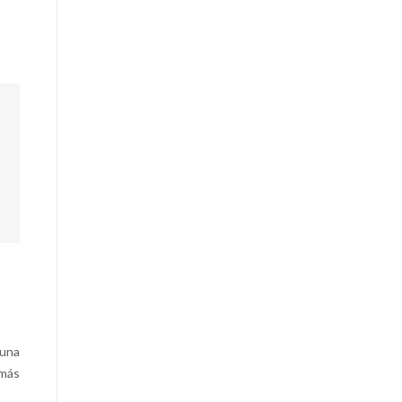
 una
 más