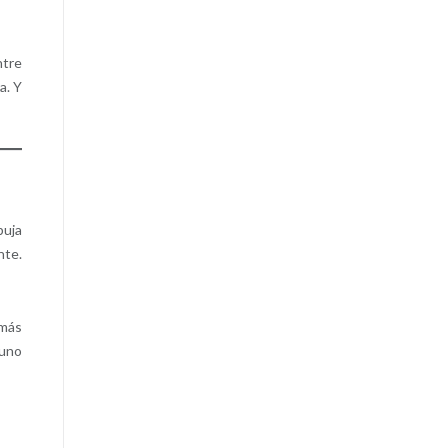
ntre
a. Y
puja
nte.
 más
 uno