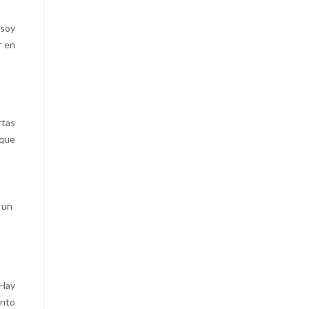
“soy
r en
rtas
 que
 un
 Hay
anto