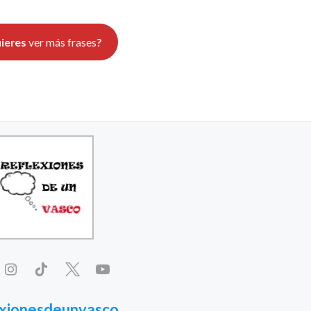
ieres
ver más frases
?
exionesdeunvasco