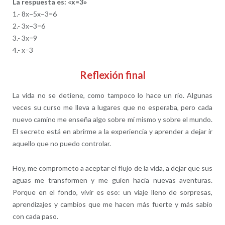
La respuesta es: «x=3»
1.- 8x−5x−3=6
2.- 3x−3=6
3.- 3x=9
4.- x=3
Reflexión final
La vida no se detiene, como tampoco lo hace un río. Algunas
veces su curso me lleva a lugares que no esperaba, pero cada
nuevo camino me enseña algo sobre mí mismo y sobre el mundo.
El secreto está en abrirme a la experiencia y aprender a dejar ir
aquello que no puedo controlar.
Hoy, me comprometo a aceptar el flujo de la vida, a dejar que sus
aguas me transformen y me guíen hacia nuevas aventuras.
Porque en el fondo, vivir es eso: un viaje lleno de sorpresas,
aprendizajes y cambios que me hacen más fuerte y más sabio
con cada paso.