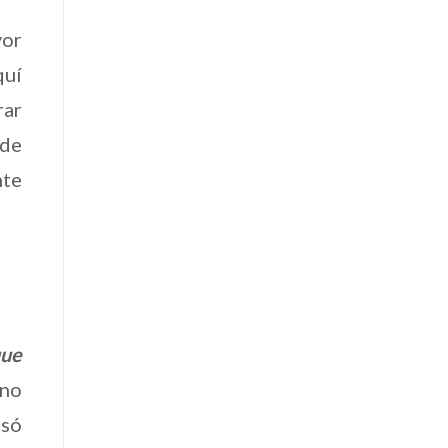
yor
quí
rar
 de
nte
que
 no
asó