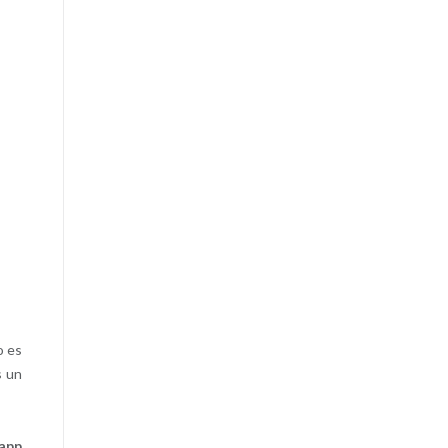
o es
s un
sapp