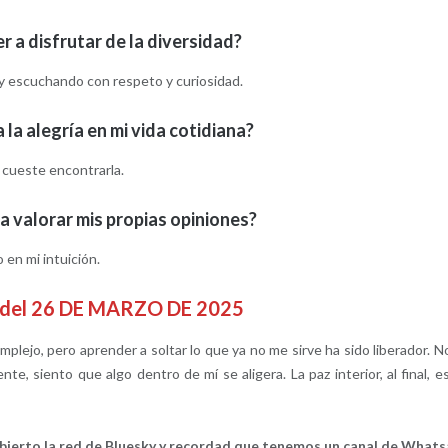
 a disfrutar de la diversidad?
 y escuchando con respeto y curiosidad.
 la alegría en mi vida cotidiana?
 cueste encontrarla.
 valorar mis propias opiniones?
en mi intuición.
o del 26 DE MARZO DE 2025
plejo, pero aprender a soltar lo que ya no me sirve ha sido liberador. N
te, siento que algo dentro de mí se aligera. La paz interior, al final, e
bierto la red de Bluesky y recordad que tenemos un canal de What