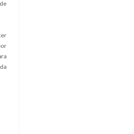
 de
cer
por
ara
ida