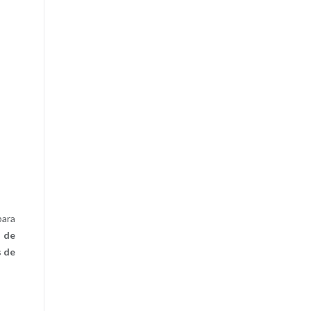
para
a de
s de