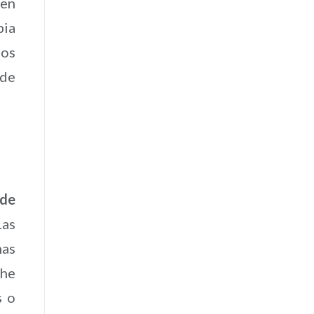
ten
pia
los
nde
 de
Las
mas
 he
s o