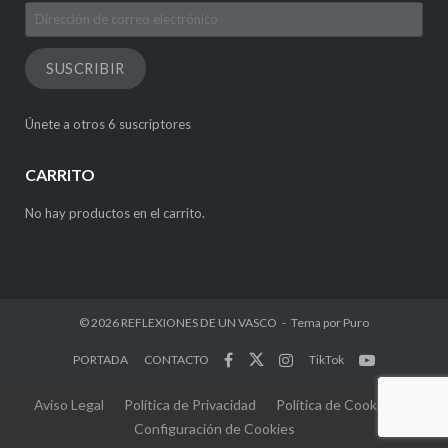
Dirección
de
correo
SUSCRIBIR
electrónico
Únete a otros 6 suscriptores
CARRITO
No hay productos en el carrito.
© 2026
REFLEXIONES DE UN VASCO
Tema por
Puro
PORTADA
CONTACTO
TikTok
Aviso Legal
Política de Privacidad
Política de Cookies
Configuración de Cookies