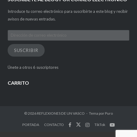
Introduce tu correo electrónico para suscribirte a este blog y recibir
avisos de nuevas entradas.
Dirección
de
correo
SUSCRIBIR
electrónico
Únete a otros 6 suscriptores
CARRITO
© 2026
REFLEXIONES DE UN VASCO
Tema por
Puro
PORTADA
CONTACTO
TikTok