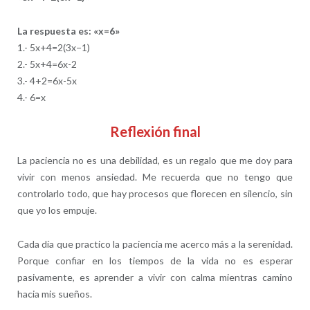
La respuesta es: «x=6»
1.- 5x+4=2(3x−1)
2.- 5x+4=6x-2
3.- 4+2=6x-5x
4.- 6=x
Reflexión final
La paciencia no es una debilidad, es un regalo que me doy para
vivir con menos ansiedad. Me recuerda que no tengo que
controlarlo todo, que hay procesos que florecen en silencio, sin
que yo los empuje.
Cada día que practico la paciencia me acerco más a la serenidad.
Porque confiar en los tiempos de la vida no es esperar
pasivamente, es aprender a vivir con calma mientras camino
hacia mis sueños.