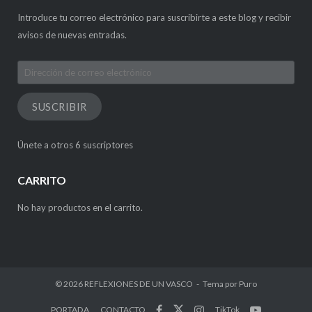
Introduce tu correo electrónico para suscribirte a este blog y recibir
avisos de nuevas entradas.
Dirección
de
correo
SUSCRIBIR
electrónico
Únete a otros 6 suscriptores
CARRITO
No hay productos en el carrito.
© 2026
REFLEXIONES DE UN VASCO
Tema por
Puro
PORTADA
CONTACTO
TikTok