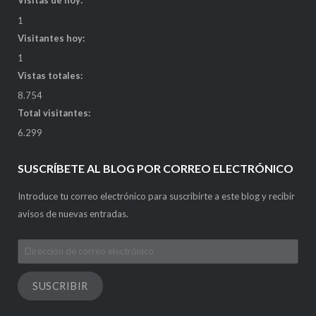
Visitas de hoy:
1
Visitantes hoy:
1
Vistas totales:
8.754
Total visitantes:
6.299
SUSCRÍBETE AL BLOG POR CORREO ELECTRÓNICO
Introduce tu correo electrónico para suscribirte a este blog y recibir
avisos de nuevas entradas.
Dirección
de
correo
SUSCRIBIR
electrónico